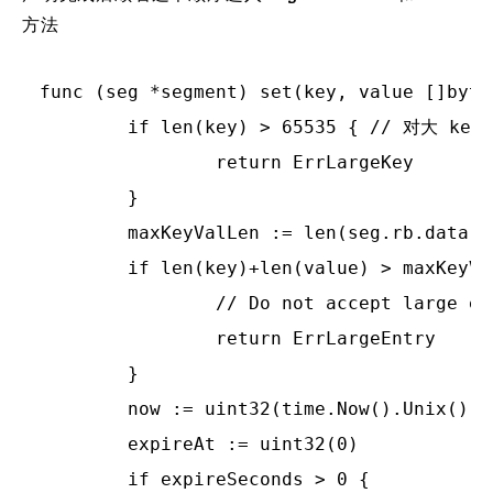
方法
func (seg *segment) set(key, value []byte
	if len(key) > 65535 { // 对大 key 限制

		return ErrLargeKey

	}

	maxKeyValLen := len(seg.rb.data)/4 - ENTRY_HDR_SIZE

	if len(key)+len(value) > maxKeyValLen { // 限制值得大小

		// Do not accept large entry.

		return ErrLargeEntry

	}

	now := uint32(time.Now().Unix()) // 获取当前时间戳

	expireAt := uint32(0)

	if expireSeconds > 0 {
