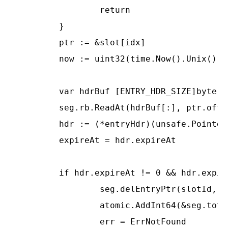
		return

	}

	ptr := &slot[idx]

	now := uint32(time.Now().Unix())

	var hdrBuf [ENTRY_HDR_SIZE]byte

	seg.rb.ReadAt(hdrBuf[:], ptr.offset)

	hdr := (*entryHdr)(unsafe.Pointer(&hdrBuf[0]))

	expireAt = hdr.expireAt

	if hdr.expireAt != 0 && hdr.expireAt <= now {

		seg.delEntryPtr(slotId, hash16, ptr.offset)

		atomic.AddInt64(&seg.totalExpired, 1)

		err = ErrNotFound
