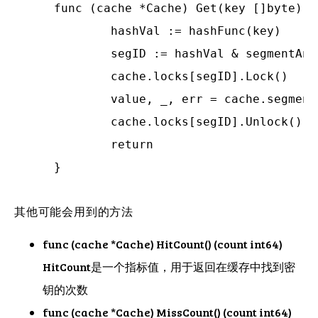
func (cache *Cache) Get(key []byte) (
	hashVal := hashFunc(key)

	segID := hashVal & segmentAndOpVal

	cache.locks[segID].Lock()

	value, _, err = cache.segments[segID].get(key, hashVal)

	cache.locks[segID].Unlock()

	return

其他可能会用到的方法
func (cache *Cache) HitCount() (count int64)
HitCount是一个指标值，用于返回在缓存中找到密
钥的次数
func (cache *Cache) MissCount() (count int64)