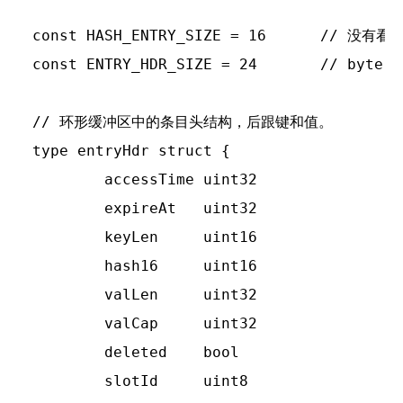
const HASH_ENTRY_SIZE = 16 	// 没有看到哪里有用到？

const ENTRY_HDR_SIZE = 24	// byte 什么默认大小

// 环形缓冲区中的条目头结构，后跟键和值。

type entryHdr struct {

	accessTime uint32

	expireAt   uint32

	keyLen     uint16

	hash16     uint16

	valLen     uint32

	valCap     uint32

	deleted    bool

	slotId     uint8
