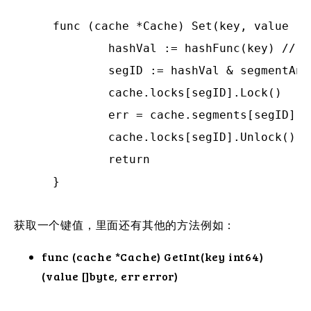
func (cache *Cache) Set(key, value []
	hashVal := hashFunc(key) // 调用key 的 hash 生成

	segID := hashVal & segmentAndOpVal

	cache.locks[segID].Lock()

	err = cache.segments[segID].set(key, value, hashVal, expireSeconds)

	cache.locks[segID].Unlock()

	return

获取一个键值，里面还有其他的方法例如：
func (cache *Cache) GetInt(key int64)
(value []byte, err error)