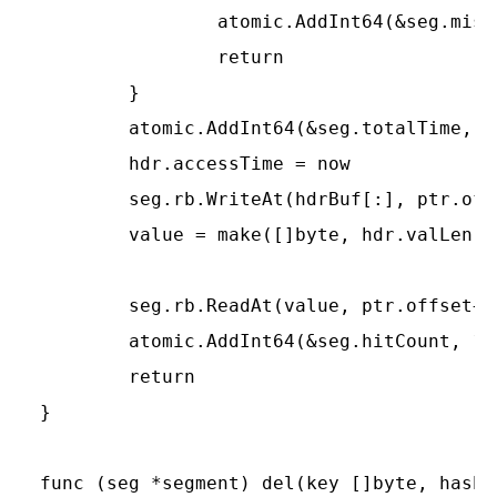
		atomic.AddInt64(&seg.missCount, 1)

		return

	}

	atomic.AddInt64(&seg.totalTime, int64(now-hdr.accessTime))

	hdr.accessTime = now

	seg.rb.WriteAt(hdrBuf[:], ptr.offset)

	value = make([]byte, hdr.valLen)

	seg.rb.ReadAt(value, ptr.offset+ENTRY_HDR_SIZE+int64(hdr.keyLen))

	atomic.AddInt64(&seg.hitCount, 1)

	return

}

func (seg *segment) del(key []byte, hashV