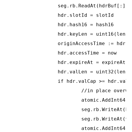
		seg.rb.ReadAt(hdrBuf[:], matchedPtr.offset)

		hdr.slotId = slotId

		hdr.hash16 = hash16

		hdr.keyLen = uint16(len(key))

		originAccessTime := hdr.accessTime

		hdr.accessTime = now

		hdr.expireAt = expireAt

		hdr.valLen = uint32(len(value))

		if hdr.valCap >= hdr.valLen {

			//in place overwrite

			atomic.AddInt64(&seg.totalTime, int64(hdr.accessTime)-int64(originAccessTime))

			seg.rb.WriteAt(hdrBuf[:], matchedPtr.offset)

			seg.rb.WriteAt(value, matchedPtr.offset+ENTRY_HDR_SIZE+int64(hdr.keyLen))

			atomic.AddInt64(&seg.overwrites, 1)
