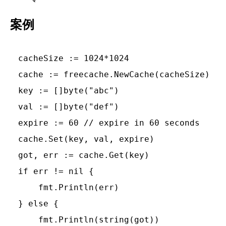
案例
cacheSize := 1024*1024

cache := freecache.NewCache(cacheSize)

key := []byte("abc")

val := []byte("def")

expire := 60 // expire in 60 seconds

cache.Set(key, val, expire)

got, err := cache.Get(key)

if err != nil {

    fmt.Println(err)

} else {

    fmt.Println(string(got))
