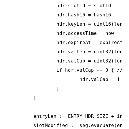
		hdr.slotId = slotId

		hdr.hash16 = hash16

		hdr.keyLen = uint16(len(key))

		hdr.accessTime = now

		hdr.expireAt = expireAt

		hdr.valLen = uint32(len(value))

		hdr.valCap = uint32(len(value))

		if hdr.valCap == 0 { // avoid infinite loop when increasing capacity.

			hdr.valCap = 1

		}

	}

	entryLen := ENTRY_HDR_SIZE + int64(len(key)) + int64(hdr.valCap)

	slotModified := seg.evacuate(entryLen, slotId, now)
