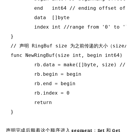
	end   int64 // ending offset of the data stream.

	data  []byte

	index int //range from '0' to 'len(rb.data)-1'

}

// 声明 RingBuf size 为之前传递的大小（size/se
func NewRingBuf(size int, begin int64) (r
	rb.data = make([]byte, size) // 声明一个空值

	rb.begin = begin

	rb.end = begin

	rb.index = 0

	return

声明完成后顺着这个顺序进入 segment：Set 和 Get