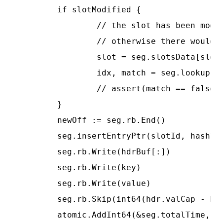
	if slotModified {

		// the slot has been modified during evacuation, we need to looked up for the 'idx' again.

		// otherwise there would be index out of bound error.

		slot = seg.slotsData[slotOff : slotOff+seg.slotLens[slotId] : slotOff+seg.slotCap]

		idx, match = seg.lookup(slot, hash16, key)

		// assert(match == false)

	}

	newOff := seg.rb.End()

	seg.insertEntryPtr(slotId, hash16, newOff, idx, hdr.keyLen)

	seg.rb.Write(hdrBuf[:])

	seg.rb.Write(key)

	seg.rb.Write(value)

	seg.rb.Skip(int64(hdr.valCap - hdr.valLen))

	atomic.AddInt64(&seg.totalTime, int64(now))
