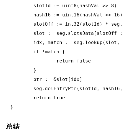
	slotId := uint8(hashVal >> 8)

	hash16 := uint16(hashVal >> 16)

	slotOff := int32(slotId) * seg.slotCap

	slot := seg.slotsData[slotOff : slotOff+seg.slotLens[slotId] : slotOff+seg.slotCap]

	idx, match := seg.lookup(slot, hash16, key)

	if !match {

		return false

	}

	ptr := &slot[idx]

	seg.delEntryPtr(slotId, hash16, ptr.offset)

	return true

总结