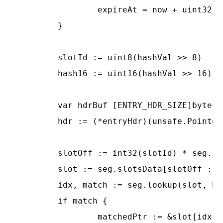
		expireAt = now + uint32(expireSeconds)

	}

	slotId := uint8(hashVal >> 8)

	hash16 := uint16(hashVal >> 16)

	var hdrBuf [ENTRY_HDR_SIZE]byte // 声明默认大小

	hdr := (*entryHdr)(unsafe.Pointer(&hdrBuf[0]))

	slotOff := int32(slotId) * seg.slotCap

	slot := seg.slotsData[slotOff : slotOff+seg.slotLens[slotId] : slotOff+seg.slotCap] // 获取槽的位置

	idx, match := seg.lookup(slot, hash16, key)

	if match {

		matchedPtr := &slot[idx]
