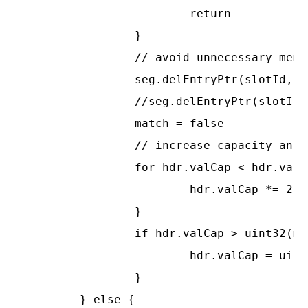
			return

		}

		// avoid unnecessary memory copy.

		seg.delEntryPtr(slotId, hash16, slot[idx].offset)

		//seg.delEntryPtr(slotId, hash16, seg.slotsData[idx].offset)

		match = false

		// increase capacity and limit entry len.

		for hdr.valCap < hdr.valLen {

			hdr.valCap *= 2

		}

		if hdr.valCap > uint32(maxKeyValLen-len(key)) {

			hdr.valCap = uint32(maxKeyValLen - len(key))

		}

	} else {
