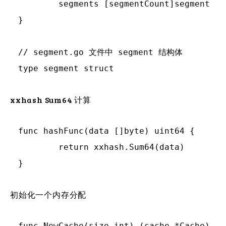
	segments [segmentCount]segment

}

// segment.go 文件中 segment 结构体

xxhash Sum64 计算
func hashFunc(data []byte) uint64 {

	return xxhash.Sum64(data)

初始化一个内存分配
func NewCache(size int) (cache *Cache) {
