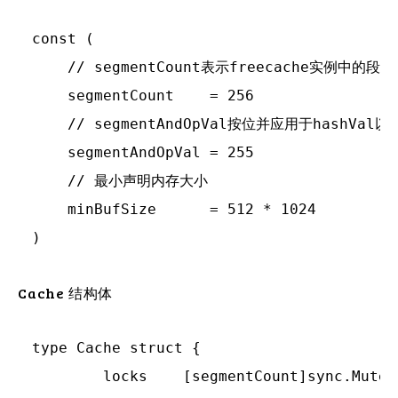
const (

    // segmentCount表示freecache实例中的段数

    segmentCount    = 256

    // segmentAndOpVal按位并应用于hashVal以
    segmentAndOpVal = 255

    // 最小声明内存大小

    minBufSize      = 512 * 1024

Cache 结构体
type Cache struct {

	locks    [segmentCount]sync.Mutex
