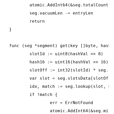
	atomic.AddInt64(&seg.totalCount, 1)

	seg.vacuumLen -= entryLen

	return

}

func (seg *segment) get(key []byte, hashV
	slotId := uint8(hashVal >> 8)

	hash16 := uint16(hashVal >> 16)

	slotOff := int32(slotId) * seg.slotCap

	var slot = seg.slotsData[slotOff : slotOff+seg.slotLens[slotId] : slotOff+seg.slotCap]

	idx, match := seg.lookup(slot, hash16, key)

	if !match {

		err = ErrNotFound

		atomic.AddInt64(&seg.missCount, 1)
